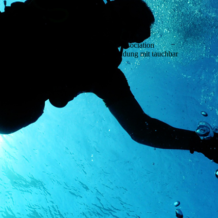
European Divi
ng Association
Deine EDA/CMAS Ausbildung mit tauchbar