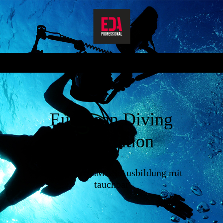
European Divi
ng
Association
Deine EDA/CMAS Ausbildung mit
tauchbar