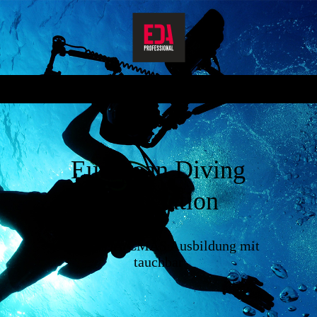
European Divi
ng
Association
Deine EDA/CMAS Ausbildung mit
tauchbar