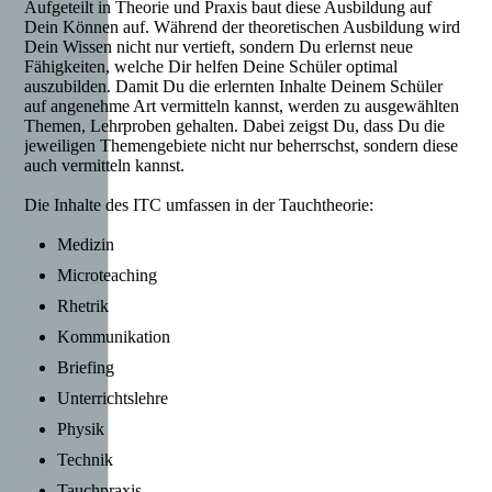
Aufgeteilt in Theorie und Praxis baut diese Ausbildung auf
Dein Können auf. Während der theoretischen Ausbildung wird
Dein Wissen nicht nur vertieft, sondern Du erlernst neue
Fähigkeiten, welche Dir helfen Deine Schüler optimal
auszubilden. Damit Du die erlernten Inhalte Deinem Schüler
auf angenehme Art vermitteln kannst, werden zu ausgewählten
Themen, Lehrproben gehalten. Dabei zeigst Du, dass Du die
jeweiligen Themengebiete nicht nur beherrschst, sondern diese
auch vermitteln kannst.
Die Inhalte des ITC umfassen in der Tauchtheorie:
Medizin
Microteaching
Rhetrik
Kommunikation
Briefing
Unterrichtslehre
Physik
Technik
Tauchpraxis