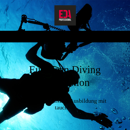
European Divi
ng
Association
Deine EDA/CMAS Ausbildung mit
tauchbar