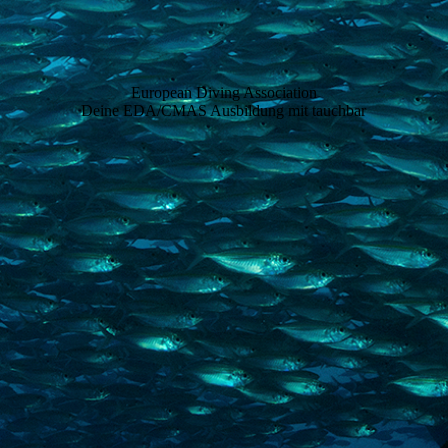
European Divi
ng Association
Deine EDA/CMAS Ausbildung mit tauchbar