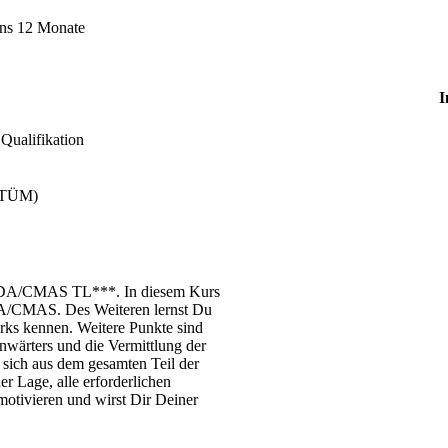
ens 12 Monate
I
Qualifikation
(GTÜM)
der EDA/CMAS TL***. In diesem Kurs
DA/CMAS. Des Weiteren lernst Du
rks kennen. Weitere Punkte sind
wärters und die Vermittlung der
t sich aus dem gesamten Teil der
r Lage, alle erforderlichen
otivieren und wirst Dir Deiner