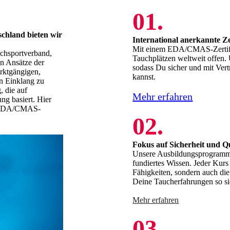
01.
hland bieten wir
International anerkannte Ze
Mit einem EDA/CMAS-Zertifik
uchsportverband,
Tauchplätzen weltweit offen. 
en Ansätze der
sodass Du sicher und mit Ver
rktgängigen,
kannst.
n Einklang zu
, die auf
Mehr erfahren
ung basiert. Hier
ne EDA/CMAS-
02.
Fokus auf Sicherheit und Qu
Unsere Ausbildungsprogramme
fundiertes Wissen. Jeder Kurs 
Fähigkeiten, sondern auch die
Deine Taucherfahrungen so si
Mehr erfahren
03.